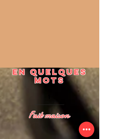
En quelques
mots
1
Fait maison