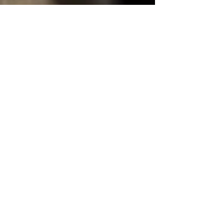
Le chef vous propose une cuisine faites
maison avec des produits frais, de saison et
de qualité
Nous favorisons des aliments locaux
2
Une vue
exceptionnelle
Au déjeuner comme au dîner, vous pourrez
profiter de la plus belle vue de Combourg avec